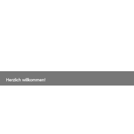
Herzlich willkommen!
Gemeindeverwaltung
Bremgartenstrasse 2
Postfach 13
5443 Niederrohrdorf
Tel. 056 485 66 00
E-Mail an die Gemeindekanzlei