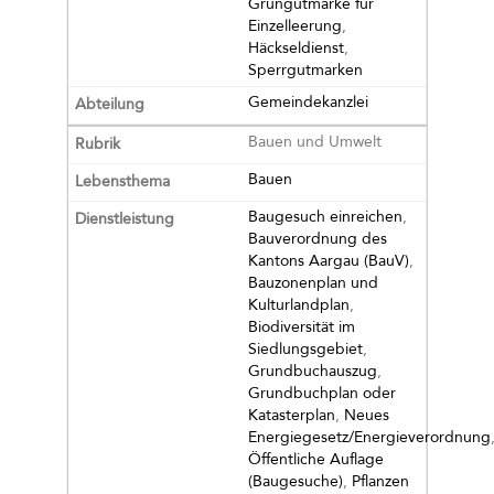
Grüngutmarke für
Einzelleerung
,
Häckseldienst
,
Sperrgutmarken
Gemeindekanzlei
Bauen und Umwelt
Bauen
Baugesuch einreichen
,
Bauverordnung des
Kantons Aargau (BauV)
,
Bauzonenplan und
Kulturlandplan
,
Biodiversität im
Siedlungsgebiet
,
Grundbuchauszug
,
Grundbuchplan oder
Katasterplan
,
Neues
Energiegesetz/Energieverordnung
Öffentliche Auflage
(Baugesuche)
,
Pflanzen