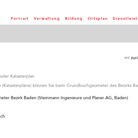
Portrait
Verwaltung
Bildung
Ortsplan
Dienstleis
<< zur
der Katasterplan
(Katasterpläne) können Sie beim Grundbuchgeometer des Bezirks Bad
ter Bezirk Baden (Steinmann Ingenieure und Planer AG, Baden)
ch