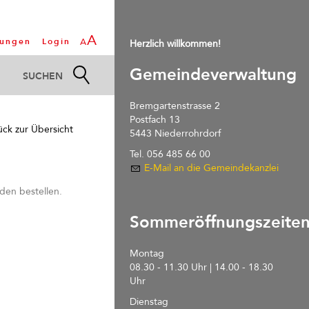
A
tungen
Login
A
Herzlich willkommen!
Gemeindeverwaltung
Bremgartenstrasse 2
Postfach 13
ück zur Übersicht
5443 Niederrohrdorf
Tel. 056 485 66 00
E-Mail an die Gemeindekanzlei
en bestellen.
Sommeröffnungszeite
Montag
08.30 - 11.30 Uhr | 14.00 - 18.30
Uhr
Dienstag