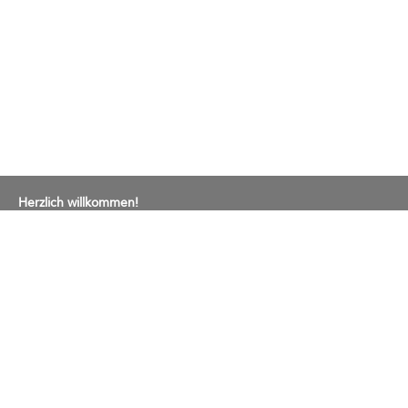
Herzlich willkommen!
Gemeindeverwaltung
Bremgartenstrasse 2
Postfach 13
5443 Niederrohrdorf
Tel. 056 485 66 00
E-Mail an die Gemeindekanzlei