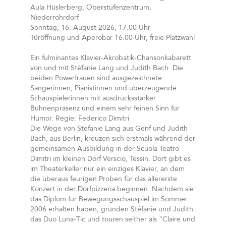
Aula Hüslerberg, Oberstufenzentrum,
Niederrohrdorf
Sonntag, 16. August 2026, 17.00 Uhr
Türöffnung und Apérobar 16.00 Uhr, freie Platzwahl
Ein fulminantes Klavier-Akrobatik-Chansonkabarett
von und mit Stéfanie Lang und Judith Bach. Die
beiden Powerfrauen sind ausgezeichnete
Sängerinnen, Pianistinnen und überzeugende
Schauspielerinnen mit ausdrucksstarker
Bühnenpräsenz und einem sehr feinen Sinn für
Humor. Regie: Federico Dimitri
Die Wege von Stéfanie Lang aus Genf und Judith
Bach, aus Berlin, kreuzen sich erstmals während der
gemeinsamen Ausbildung in der Scuola Teatro
Dimitri im kleinen Dorf Verscio, Tessin. Dort gibt es
im Theaterkeller nur ein einziges Klavier, an dem
die überaus feurigen Proben für das allererste
Konzert in der Dorfpizzeria beginnen. Nachdem sie
das Diplom für Bewegungsschauspiel im Sommer
2006 erhalten haben, gründen Stéfanie und Judith
das Duo Luna-Tic und touren seither als "Claire und