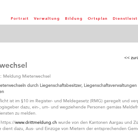
Portrait
Verwaltung
Bildung
Ortsplan
Dienstleis
<< zur
rwechsel
ht: Meldung Mieterwechsel
terwechseln durch Liegenschaftsbesitzer, Liegenschaftsverwaltungen
en
licht ist im §10 im Register- und Meldegesetz (RMG) geregelt und verp
ogisgeber dazu, ein-, um- und wegziehende Personen gemäss Meldefr
ensten zu melden.
https://
www.drittmeldung.ch
wurde von den Kantonen Aargau und Züri
 Sie dient dazu, Aus- und Einzüge von Mietern der entsprechenden Ge