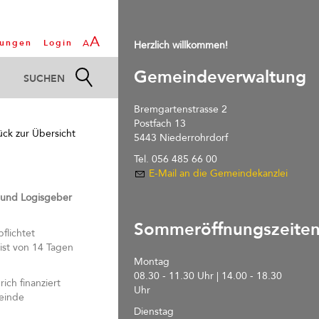
A
tungen
Login
A
Herzlich willkommen!
Gemeindeverwaltung
Bremgartenstrasse 2
Postfach 13
ück zur Übersicht
5443 Niederrohrdorf
Tel. 056 485 66 00
E-Mail an die Gemeindekanzlei
 und Logisgeber
Sommeröffnungszeite
flichtet
ist von 14 Tagen
Montag
08.30 - 11.30 Uhr | 14.00 - 18.30
ch finanziert
Uhr
meinde
Dienstag