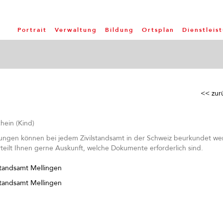
Portrait
Verwaltung
Bildung
Ortsplan
Dienstleis
<< zur
ein (Kind)
ngen können bei jedem Zivilstandsamt in der Schweiz beurkundet wer
rteilt Ihnen gerne Auskunft, welche Dokumente erforderlich sind.
standsamt Mellingen
standsamt Mellingen