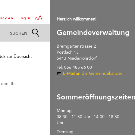
A
tungen
Login
A
Herzlich willkommen!
Gemeindeverwaltung
Bremgartenstrasse 2
Postfach 13
ück zur Übersicht
5443 Niederrohrdorf
Tel. 056 485 66 00
E-Mail an die Gemeindekanzlei
den. Ihr
Sommeröffnungszeite
Montag
08.30 - 11.30 Uhr | 14.00 - 18.30
Uhr
Dienstag