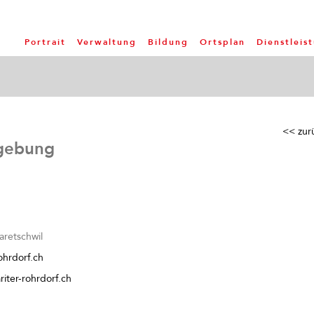
Portrait
Verwaltung
Bildung
Ortsplan
Dienstleis
<< zur
mgebung
7
aretschwil
ohrdorf.ch
iter-rohrdorf.ch