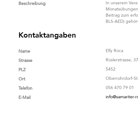
In unserem Verei
Beschreibung
Monatsübungen bi
Beitrag zum erfo
BLS-AED) gehört
Kontaktangaben
Elfy Roca
Name
Rüslerstrasse, 3
Strasse
5452
PLZ
Oberrohrdorf-St
Ort
056 470 79 01
Telefon
info@samariter-r
E-Mail