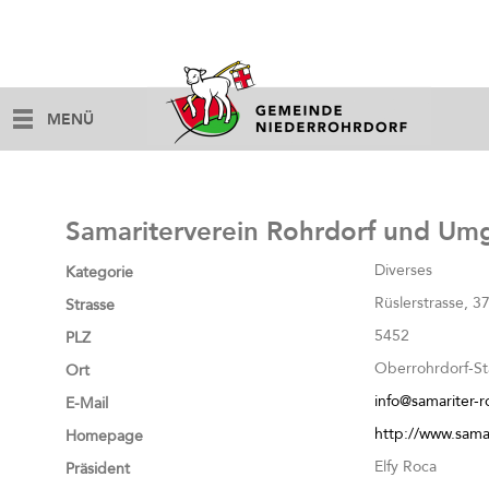
MENÜ
Samariterverein Rohrdorf und U
Diverses
Kategorie
Rüslerstrasse, 3
Strasse
5452
PLZ
Oberrohrdorf-St
Ort
info@samariter-r
E-Mail
http://www.samar
Homepage
Elfy Roca
Präsident