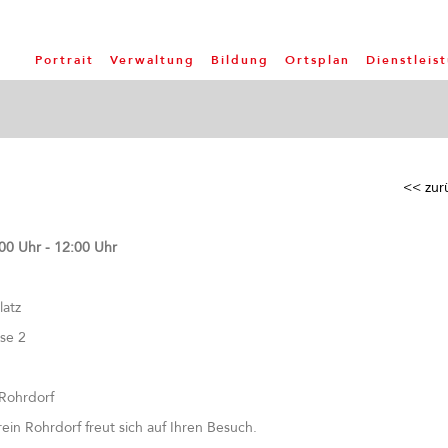
Portrait
Verwaltung
Bildung
Ortsplan
Dienstleis
<< zur
00 Uhr - 12:00 Uhr
atz
se 2
 Rohrdorf
ein Rohrdorf freut sich auf Ihren Besuch.