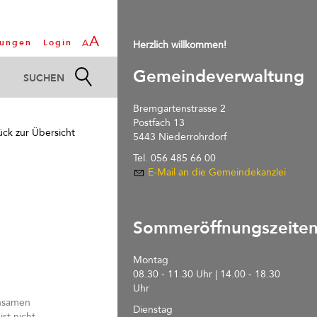
A
tungen
Login
A
Herzlich willkommen!
Gemeindeverwaltung
Bremgartenstrasse 2
Postfach 13
ück zur Übersicht
5443 Niederrohrdorf
Tel. 056 485 66 00
E-Mail an die Gemeindekanzlei
Sommeröffnungszeite
Montag
08.30 - 11.30 Uhr | 14.00 - 18.30
Uhr
insamen
Dienstag
st nicht