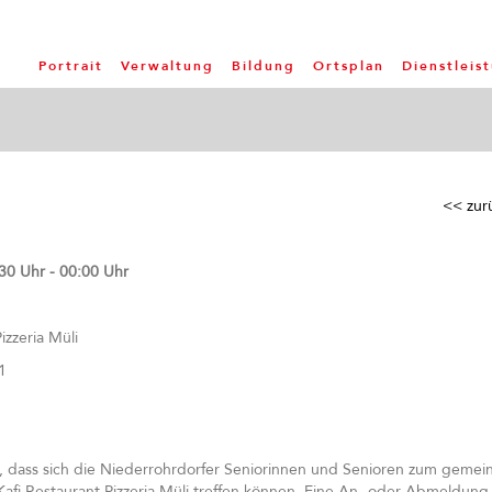
Portrait
Verwaltung
Bildung
Ortsplan
Dienstleis
<< zur
30 Uhr - 00:00 Uhr
izzeria Müli
1
hr, dass sich die Niederrohrdorfer Seniorinnen und Senioren zum geme
afi Restaurant Pizzeria Müli treffen können. Eine An- oder Abmeldung i