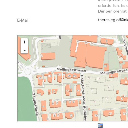
erforderlich. Es
Der Seniorenrat 
theres.egloff@ni
E-Mail