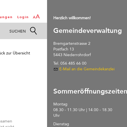
A
tungen
Login
A
Herzlich willkommen!
Gemeindeverwaltung
Bremgartenstrasse 2
Postfach 13
ück zur Übersicht
5443 Niederrohrdorf
Tel. 056 485 66 00
E-Mail an die Gemeindekanzlei
Sommeröffnungszeite
Montag
08.30 - 11.30 Uhr | 14.00 - 18.30
Uhr
insamen
Dienstag
st nicht