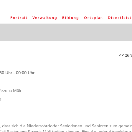
Portrait
Verwaltung
Bildung
Ortsplan
Dienstleis
<< zur
30 Uhr - 00:00 Uhr
izzeria Müli
1
hr, dass sich die Niederrohrdorfer Seniorinnen und Senioren zum geme
afi Restaurant Pizzeria Müli treffen können. Eine An- oder Abmeldung i