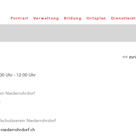
Portrait
Verwaltung
Bildung
Ortsplan
Dienstleis
<< zur
00 Uhr - 12:00 Uhr
m Niederrohrdorf
2
lschutzverein Niederrohrdorf
-niederrohrdorf.ch