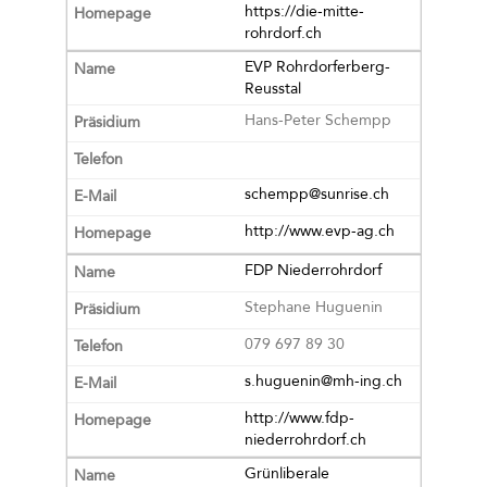
https://die-mitte-
rohrdorf.ch
EVP Rohrdorferberg-
Reusstal
Hans-Peter Schempp
schempp@sunrise.ch
http://www.evp-ag.ch
FDP Niederrohrdorf
Stephane Huguenin
079 697 89 30
s.huguenin@mh-ing.ch
http://www.fdp-
niederrohrdorf.ch
Grünliberale