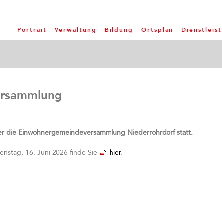
Portrait
Verwaltung
Bildung
Ortsplan
Dienstleis
ersammlung
ler die Einwohnergemeindeversammlung Niederrohrdorf statt.
stag, 16. Juni 2026 finde Sie
hier
.